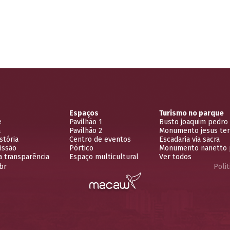
Espaços
Turismo no parque
e
Pavilhão 1
Busto joaquim pedro 
a
Pavilhão 2
Monumento jesus terc
stória
Centro de eventos
Escadaria via sacra
issão
Pórtico
Monumento nanetto 
a transparência
Espaço multicultural
Ver todos
br
Polit