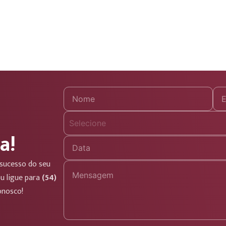
Selecione
a!
sucesso do seu
u ligue para
(54)
onosco!