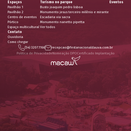
Espaços
Turismo no parque
Eventos
Pavilhão 1
Busto joaquim pedro lisboa
Pavilhão 2
Monumento jesus terceiro milênio e mirante
Centro de eventos
Escadaria via sacra
Pórtico
Monumento nanetto pipetta
Espaço multicultural
Ver todos
Contato
Ouvidoria
Como chegar
(54) 3207.1166
recepcao@festanacionaldauva.com.br
Politica de Privacidade
Nomeação DPO
Certificado Implantação